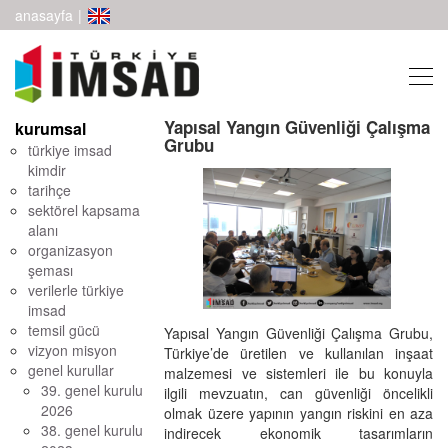
anasayfa
|
Yapısal Yangın Güvenliği Çalışma
kurumsal
Grubu
türkiye imsad
kimdir
tarihçe
sektörel kapsama
alanı
organizasyon
şeması
verilerle türkiye
imsad
temsil gücü
Yapısal Yangın Güvenliği Çalışma Grubu,
vizyon misyon
Türkiye’de üretilen ve kullanılan inşaat
genel kurullar
malzemesi ve sistemleri ile bu konuyla
39. genel kurulu
ilgili mevzuatın, can güvenliği öncelikli
2026
olmak üzere yapının yangın riskini en aza
38. genel kurulu
indirecek ekonomik tasarımların