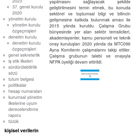
2023
yapılmasını sağlayacak şekilde
37. genel kurulu
geliştirilmesini temin etmek, bu konuda
2020
sektörel ve toplumsal bilgi ve bilincin
yönetim kurulu
gelişmesine katkıda bulunmak amacı ile
yönetim kurulu
2015 yılında kuruldu. Çalışma Grubu
özgeçmişleri
bünyesinde yer alan sektör temsilcileri,
denetim kurulu
akademisyenler, kamu personeli ve teknik
denetim kurulu
onay kuruluşları 2020 yılında da MTC096
özgeçmişleri
Ayna Komitenin çalışmalarını takip ettiler.
genel sekreterlik
Çalışma grubunun talebi ve onayıyla
iş etik ilkeleri
NFPA üyeliği devam ettirildi.
sürdürülebilirlik
sözü
tutum belgesi
politikalar
hesap numaraları
kurumsal yönetim
ilkelerine uyum
derecelendirme
raporu
tüzük
kişisel verilerin