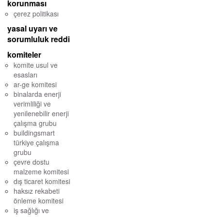
korunması
çerez politikası
yasal uyarı ve
sorumluluk reddi
komiteler
komite usul ve
esasları
ar-ge komitesi
binalarda enerji
verimliliği ve
yenilenebilir enerji
çalışma grubu
buildingsmart
türkiye çalışma
grubu
çevre dostu
malzeme komitesi
dış ticaret komitesi
haksız rekabeti
önleme komitesi
iş sağlığı ve