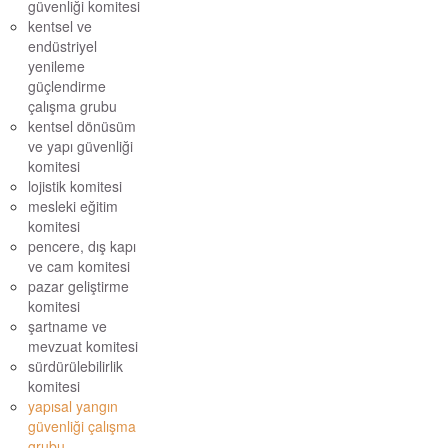
güvenliği komitesi
kentsel ve
endüstriyel
yenileme
güçlendirme
çalışma grubu
kentsel dönüsüm
ve yapı güvenliği
komitesi
lojistik komitesi
mesleki eğitim
komitesi
pencere, dış kapı
ve cam komitesi
pazar geliştirme
komitesi
şartname ve
mevzuat komitesi
sürdürülebilirlik
komitesi
yapısal yangın
güvenliği çalışma
grubu