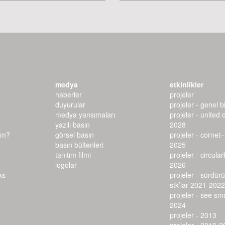
medya
etkinlikler
haberler
projeler
duyurular
projeler - genel bi
medya yansımaları
projeler - united 
yazılı basın
2028
ım?
görsel basın
projeler - cornet
basın bültenleri
2025
tanıtım filmi
projeler - circula
logolar
2026
projeler - sürdürü
stk’lar 2021-2022
projeler - see s
2024
projeler - 2013