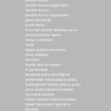
yönetim kurulu
yönetim kurulu özgeçmişleri
denetim kurulu
denetim kurulu özgeçmişleri
genel sekreterlik
i̇ş etik i̇lkeleri
kurumsal yönetim i̇lkelerine uyum d
erecelendirme raporu
hesap numaraları
tüzük
kişisel verilerin korunması
çerez politikası
komiteler
komite usul ve esasları
ar-ge komitesi
binalarda enerji verimliliği ve
yenilenebilir enerji çalışma grubu
buildingsmart türkiye çalışma grubu
çevre dostu malzeme komitesi
dış ticaret komitesi
haksız rekabeti önleme komitesi
i̇nşaat malzemeleri şartname k
omitesi