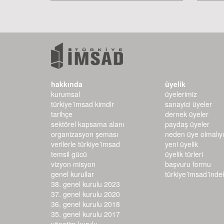
hakkında
üyelik
kurumsal
üyelerimiz
türkiye i̇msad kimdir
sanayici üyeler
tarihçe
dernek üyeler
sektörel kapsama alanı
paydaş üyeler
organizasyon şeması
neden üye olmalıy
verilerle türkiye i̇msad
yeni üyelik
temsil gücü
üyelik türleri
vizyon misyon
başvuru formu
genel kurullar
türkiye i̇msad i̇ndeks
38. genel kurulu 2023
37. genel kurulu 2020
36. genel kurulu 2018
35. genel kurulu 2017