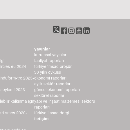
yayınlar
kurumsal yayınlar
lgi
faaliyet raporları
circles eu 2024-
türki̇ye i̇msad broşür
30 yılın öyküsü
–induform-trc 2023-
ekonomi raporları
aylık sektör raporları
rb eylemi 2023-
güncel ekonomi raporları
sektörel raporlar
lebilir kalkınma için
yapı ve i̇nşaat malzemesi sektörü r
aporları
mart smes 2020-
türkiye imsad dergi
iletişim