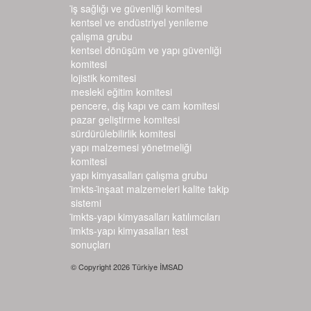
i̇ş sağlığı ve güvenliği komitesi
kentsel ve endüstriyel yenileme
çalışma grubu
kentsel dönüşüm ve yapı güvenliği
komitesi
lojistik komitesi
mesleki eğitim komitesi
pencere, dış kapı ve cam komitesi
pazar geliştirme komitesi
sürdürülebilirlik komitesi
yapı malzemesi yönetmeliği
komitesi
yapı kimyasalları çalışma grubu
i̇mkts-i̇nşaat malzemeleri kalite takip si
stemi
i̇mkts-yapı kimyasalları katılımcıları
i̇mkts-yapı kimyasalları test s
onuçları
© Copyright 2026 Türkiye İMSAD