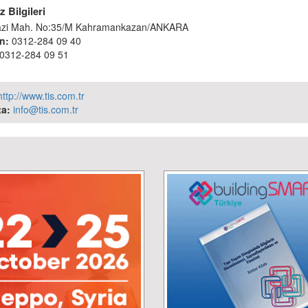
 Bilgileri
azi Mah. No:35/M Kahramankazan/ANKARA
n:
0312-284 09 40
0312-284 09 51
http://www.tis.com.tr
a:
info@tis.com.tr