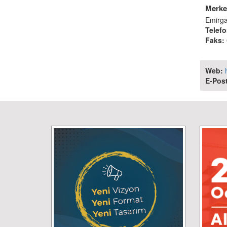
Merkez
Emirg
Telefo
Faks:
Web:
E-Post