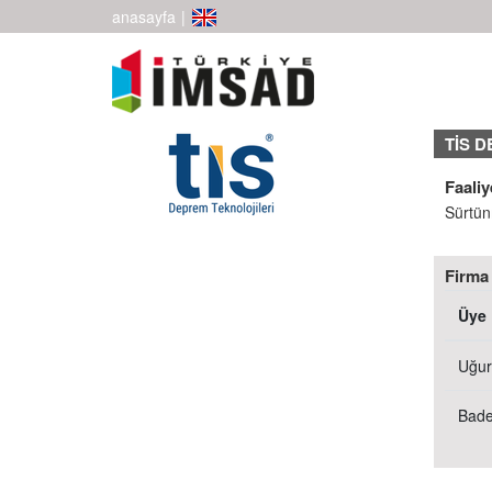
anasayfa
|
TİS D
Faaliy
Sürtünm
Firma 
Üye
Uğur
Bade