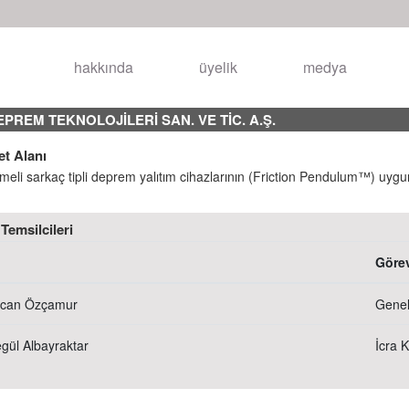
hakkında
üyelik
medya
EPREM TEKNOLOJİLERİ SAN. VE TİC. A.Ş.
et Alanı
eli sarkaç tipli deprem yalıtım cihazlarının (Friction Pendulum™) uygun 
Temsilcileri
Görev
can Özçamur
Gene
gül Albayraktar
İcra 