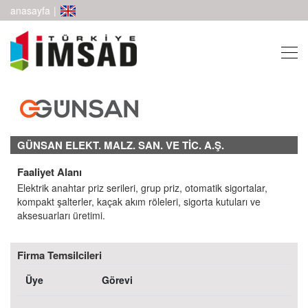
anasayfa
|
GÜNSAN ELEKT. MALZ. SAN. VE TİC. A.Ş.
Faaliyet Alanı
Elektrik anahtar priz serileri, grup priz, otomatik sigortalar,
kompakt şalterler, kaçak akım röleleri, sigorta kutuları ve
aksesuarları üretimi.
Firma Temsilcileri
Üye
Görevi