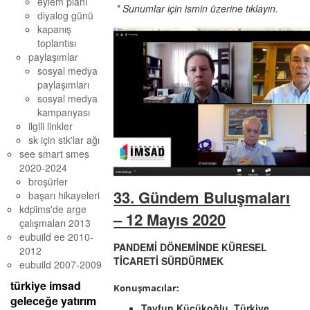
eylem planı
* Sunumlar için ismin üzerine tıklayın.
diyalog günü
kapanış
toplantısı
paylaşımlar
sosyal medya
paylaşımları
sosyal medya
kampanyası
ilgili linkler
sk için stk'lar ağı
see smart smes
2020-2024
broşürler
33. Gündem Buluşmaları
başarı hikayeleri
kdpi̇ms'de arge ç
– 12 Mayıs 2020
alışmaları 2013
eubuild ee 2010-
PANDEMİ DÖNEMİNDE KÜRESEL
2012
TİCARETİ SÜRDÜRMEK
eubuild 2007-2009
türkiye imsad
Konuşmacılar:
geleceğe yatırım
Tayfun Küçükoğlu, Türkiye