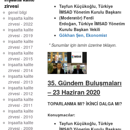
zirvesi
Tayfun Küçükoğlu, Türkiye
İMSAD Yönetim Kurulu Başkanı
genel bilgi
(Moderatör) Ferdi
inşaatta kalite
Erdoğan, Türkiye İMSAD Yönetim
zirvesi - 2022
Kurulu Başkan Vekili
inşaatta kalite
Gökhan Şen, Ekonomist
zirvesi - 2019
inşaatte kalite
* Sunumlar için ismin üzerine tıklayın.
zirvesi - 2017
inşaatta kalite
zirvesi - 2015
inşaatta kalite
zirvesi - 2014
inşaatta kalite
35. Gündem Buluşmaları
zirvesi - 2013
inşaatta kalite
– 23 Haziran 2020
zirvesi - 2012
inşaatta kalite
TOPARLANMA MI? İKİNCİ DALGA MI?
zirvesi - 2011
inşaatta kalite
Konuşmacılar:
zirvesi - 2010
inşaatta kalite
Tayfun Küçükoğlu, Türkiye
zirvesi - 2009
İMSAD Yönetim Kurulu Başkanı