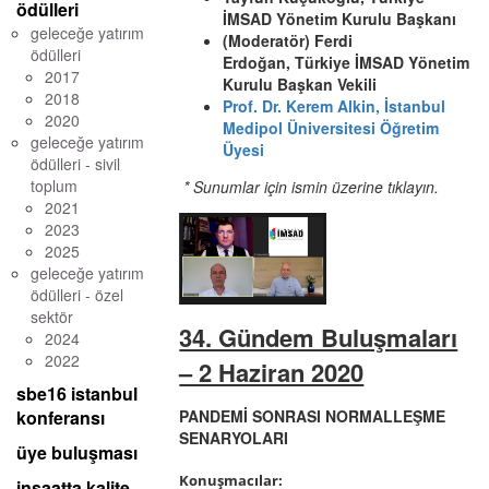
ödülleri
İMSAD Yönetim Kurulu Başkanı
geleceğe yatırım
(Moderatör) Ferdi
ödülleri
Erdoğan, Türkiye İMSAD Yönetim
2017
Kurulu Başkan Vekili
2018
Prof. Dr. Kerem Alkin, İstanbul
2020
Medipol Üniversitesi Öğretim
geleceğe yatırım
Üyesi
ödülleri - sivil
toplum
* Sunumlar için ismin üzerine tıklayın.
2021
2023
2025
geleceğe yatırım
ödülleri - özel
sektör
34. Gündem Buluşmaları
2024
2022
– 2 Haziran 2020
sbe16 istanbul
PANDEMİ SONRASI NORMALLEŞME
konferansı
SENARYOLARI
üye buluşması
Konuşmacılar:
inşaatta kalite