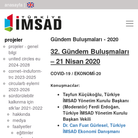
anasayfa
|
Gündem Buluşmaları - 2020
projeler
projeler - genel
32. Gündem Buluşmaları
bilgi
united circles eu
– 21 Nisan 2020
2024-2028
cornet–induform-
COVID-19 / EKONOMİ-20
trc 2023-2025
circularb eylemi
Konuşmacılar:
2023-2026
Tayfun Küçükoğlu, Türkiye
sürdürülebilir
İMSAD Yönetim Kurulu Başkanı
kalkınma için
(Moderatör) Ferdi Erdoğan,
stk'lar 2021-2022
Türkiye İMSAD Yönetim Kurulu
hakkında
Başkan Vekili
medya
Dr. Can Fuat Gürlesel
,
Türkiye
faaliyetler
İMSAD Ekonomi Danışmanı
eğitimler