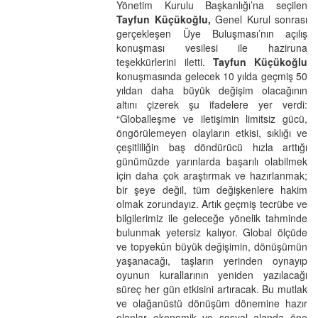
Yönetim Kurulu Başkanlığı’na seçilen
Tayfun Küçükoğlu,
Genel Kurul sonrası
gerçekleşen Üye Buluşması’nın açılış
konuşması vesilesi ile haziruna
teşekkürlerini iletti.
Tayfun Küçükoğlu
konuşmasında gelecek 10 yılda geçmiş 50
yıldan daha büyük değişim olacağının
altını çizerek şu ifadelere yer verdi:
“Globalleşme ve iletişimin limitsiz gücü,
öngörülemeyen olayların etkisi, sıklığı ve
çeşitliliğin baş döndürücü hızla arttığı
günümüzde yarınlarda başarılı olabilmek
için daha çok araştırmak ve hazırlanmak;
bir şeye değil, tüm değişkenlere hakim
olmak zorundayız. Artık geçmiş tecrübe ve
bilgilerimiz ile geleceğe yönelik tahminde
bulunmak yetersiz kalıyor. Global ölçüde
ve topyekûn büyük değişimin, dönüşümün
yaşanacağı, taşların yerinden oynayıp
oyunun kurallarının yeniden yazılacağı
süreç her gün etkisini artıracak. Bu mutlak
ve olağanüstü dönüşüm dönemine hazır
olanlar ekonomik ve sosyal alanda öne