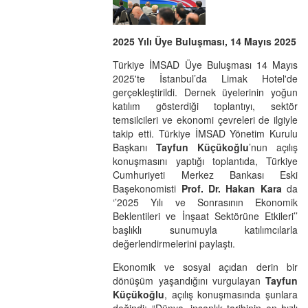
2025 Yılı Üye Buluşması, 14 Mayıs 2025
Türkiye İMSAD Üye Buluşması 14 Mayıs
2025'te İstanbul’da Limak Hotel'de
gerçekleştirildi. Dernek üyelerinin yoğun
katılım gösterdiği toplantıyı, sektör
temsilcileri ve ekonomi çevreleri de ilgiyle
takip etti. Türkiye İMSAD Yönetim Kurulu
Başkanı
Tayfun Küçükoğlu
’nun açılış
konuşmasını yaptığı toplantıda, Türkiye
Cumhuriyeti Merkez Bankası Eski
Başekonomisti
Prof. Dr. Hakan Kara
da
‘’2025 Yılı ve Sonrasının Ekonomik
Beklentileri ve İnşaat Sektörüne Etkileri’’
başlıklı sunumuyla katılımcılarla
değerlendirmelerini paylaştı.
Ekonomik ve sosyal açıdan derin bir
dönüşüm yaşandığını vurgulayan
Tayfun
Küçükoğlu
, açılış konuşmasında şunlara
değindi: “Dünya, insanlık tarihinin en hızlı