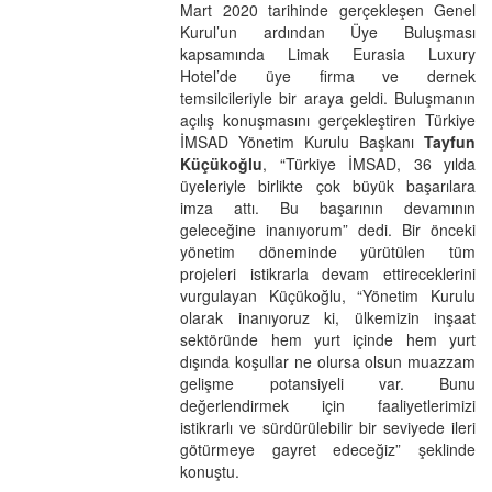
Mart 2020 tarihinde gerçekleşen Genel
Kurul’un ardından Üye Buluşması
kapsamında Limak Eurasia Luxury
Hotel’de üye firma ve dernek
temsilcileriyle bir araya geldi. Buluşmanın
açılış konuşmasını gerçekleştiren Türkiye
İMSAD Yönetim Kurulu Başkanı
Tayfun
Küçükoğlu
, “Türkiye İMSAD, 36 yılda
üyeleriyle birlikte çok büyük başarılara
imza attı. Bu başarının devamının
geleceğine inanıyorum” dedi. Bir önceki
yönetim döneminde yürütülen tüm
projeleri istikrarla devam ettireceklerini
vurgulayan Küçükoğlu, “Yönetim Kurulu
olarak inanıyoruz ki, ülkemizin inşaat
sektöründe hem yurt içinde hem yurt
dışında koşullar ne olursa olsun muazzam
gelişme potansiyeli var. Bunu
değerlendirmek için faaliyetlerimizi
istikrarlı ve sürdürülebilir bir seviyede ileri
götürmeye gayret edeceğiz” şeklinde
konuştu.