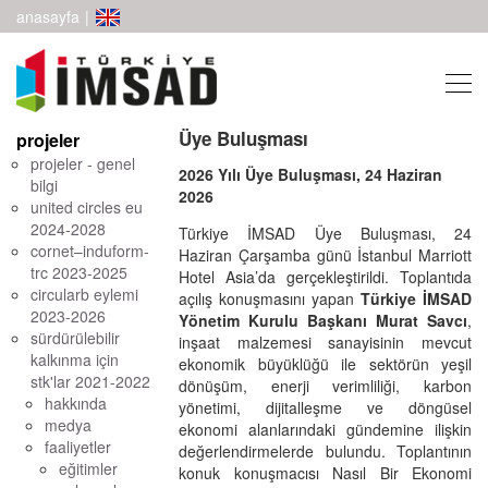
anasayfa
|
Üye Buluşması
projeler
projeler - genel
2026 Yılı Üye Buluşması, 24 Haziran
bilgi
2026
united circles eu
2024-2028
Türkiye İMSAD Üye Buluşması, 24
cornet–induform-
Haziran Çarşamba günü İstanbul Marriott
trc 2023-2025
Hotel Asia’da gerçekleştirildi. Toplantıda
circularb eylemi
açılış konuşmasını yapan
Türkiye İMSAD
2023-2026
Yönetim Kurulu Başkanı Murat Savcı
,
sürdürülebilir
inşaat malzemesi sanayisinin mevcut
kalkınma için
ekonomik büyüklüğü ile sektörün yeşil
stk'lar 2021-2022
dönüşüm, enerji verimliliği, karbon
hakkında
yönetimi, dijitalleşme ve döngüsel
medya
ekonomi alanlarındaki gündemine ilişkin
faaliyetler
değerlendirmelerde bulundu. Toplantının
eğitimler
konuk konuşmacısı Nasıl Bir Ekonomi