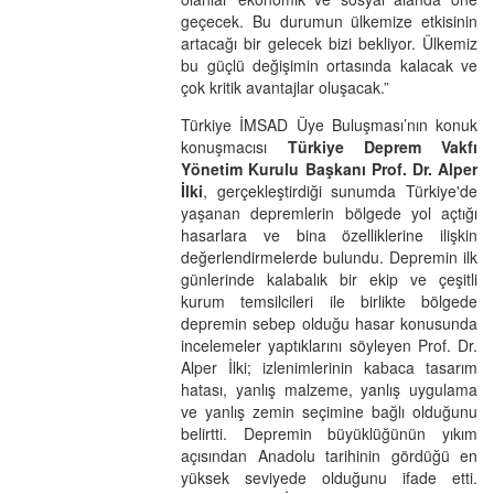
geçecek. Bu durumun ülkemize etkisinin
artacağı bir gelecek bizi bekliyor. Ülkemiz
bu güçlü değişimin ortasında kalacak ve
çok kritik avantajlar oluşacak.”
Türkiye İMSAD Üye Buluşması’nın konuk
konuşmacısı
Türkiye Deprem Vakfı
Yönetim Kurulu Başkanı Prof. Dr. Alper
İlki
, gerçekleştirdiği sunumda Türkiye'de
yaşanan depremlerin bölgede yol açtığı
hasarlara ve bina özelliklerine ilişkin
değerlendirmelerde bulundu. Depremin ilk
günlerinde kalabalık bir ekip ve çeşitli
kurum temsilcileri ile birlikte bölgede
depremin sebep olduğu hasar konusunda
incelemeler yaptıklarını söyleyen Prof. Dr.
Alper İlki; izlenimlerinin kabaca tasarım
hatası, yanlış malzeme, yanlış uygulama
ve yanlış zemin seçimine bağlı olduğunu
belirtti. Depremin büyüklüğünün yıkım
açısından Anadolu tarihinin gördüğü en
yüksek seviyede olduğunu ifade etti.