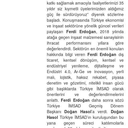
katkı sağlamak amacıyla faaliyetlerimizi 35
yıldır siz kıymetli üyelerimizden aldığımız
güç ile sürdürüyoruz” diyerek sözlerine
başladı. Konuşmasında Türkiye ekonomisi
ve inşaat sektörüne yönelik güncel verileri
paylaşan
Ferdi Erdoğan
, 2018 yılında
atağa geçen inşaat malzemesi sanayisinin
ihracat performansını yıllara göre
değerlendirdi. Sektörün en önemli konuları
hakkında bilgi veren
Ferdi Erdoğan
dış
ticaret, kentsel dönüşüm, kentsel ve
endüstriyel yenileme, dijitalleşme ve
Endüstri 4.0, Ar-Ge ve inovasyon, yerli
malı, lojistik, haksız rekabet, piyasa
denetim ve gözetimi, nitelikli insan gücü
gibi başlıklarda Türkiye İMSAD olarak
önerilerini ve değerlendirmelerini
anlattı.
Ferdi Erdoğan
daha sonra sözü
Türkiye İMSAD Geçmiş Dönem
Başkanı
Doğan Hasol
’a verdi.
Doğan
Hasol
Türkiye İMSAD’ın kuruluşundan bu
yana geçen süreci katılımcılarla