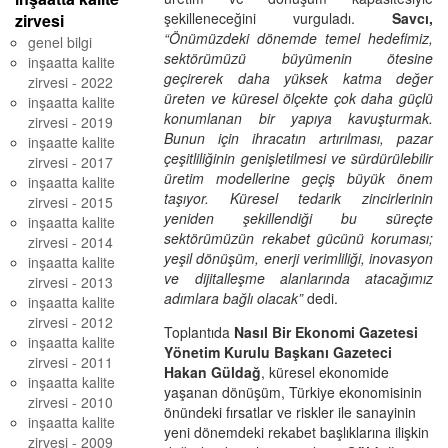
şekilleneceğini vurguladı.
Savcı,
zirvesi
“Önümüzdeki dönemde temel hedefimiz,
genel bilgi
sektörümüzü büyümenin ötesine
inşaatta kalite
geçirerek daha yüksek katma değer
zirvesi - 2022
üreten ve küresel ölçekte çok daha güçlü
inşaatta kalite
konumlanan bir yapıya kavuşturmak.
zirvesi - 2019
Bunun için ihracatın artırılması, pazar
inşaatte kalite
çeşitliliğinin genişletilmesi ve sürdürülebilir
zirvesi - 2017
üretim modellerine geçiş büyük önem
inşaatta kalite
taşıyor. Küresel tedarik zincirlerinin
zirvesi - 2015
yeniden şekillendiği bu süreçte
inşaatta kalite
sektörümüzün rekabet gücünü koruması;
zirvesi - 2014
yeşil dönüşüm, enerji verimliliği, inovasyon
inşaatta kalite
ve dijitalleşme alanlarında atacağımız
zirvesi - 2013
adımlara bağlı olacak”
dedi.
inşaatta kalite
zirvesi - 2012
Toplantıda
Nasıl Bir Ekonomi Gazetesi
inşaatta kalite
Yönetim Kurulu Başkanı Gazeteci
zirvesi - 2011
Hakan Güldağ
, küresel ekonomide
inşaatta kalite
yaşanan dönüşüm, Türkiye ekonomisinin
zirvesi - 2010
önündeki fırsatlar ve riskler ile sanayinin
inşaatta kalite
yeni dönemdeki rekabet başlıklarına ilişkin
zirvesi - 2009