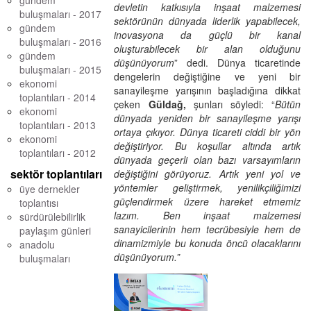
gündem
devletin katkısıyla inşaat malzemesi
buluşmaları - 2017
sektörünün dünyada liderlik yapabilecek,
gündem
inovasyona da güçlü bir kanal
buluşmaları - 2016
oluşturabilecek bir alan olduğunu
gündem
düşünüyorum
” dedi. Dünya ticaretinde
buluşmaları - 2015
dengelerin değiştiğine ve yeni bir
ekonomi
sanayileşme yarışının başladığına dikkat
toplantıları - 2014
çeken
Güldağ,
şunları söyledi: “
Bütün
ekonomi
dünyada yeniden bir sanayileşme yarışı
toplantıları - 2013
ortaya çıkıyor. Dünya ticareti ciddi bir yön
ekonomi
değiştiriyor. Bu koşullar altında artık
toplantıları - 2012
dünyada geçerli olan bazı varsayımların
sektör toplantıları
değiştiğini görüyoruz. Artık yeni yol ve
yöntemler geliştirmek, yenilikçiliğimizi
üye dernekler
güçlendirmek üzere hareket etmemiz
toplantısı
lazım. Ben inşaat malzemesi
sürdürülebilirlik
sanayicilerinin hem tecrübesiyle hem de
paylaşım günleri
dinamizmiyle bu konuda öncü olacaklarını
anadolu
düşünüyorum.”
buluşmaları