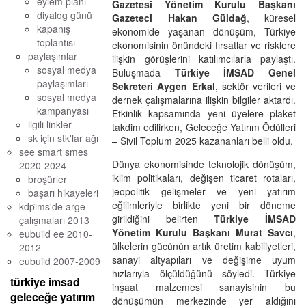
eylem planı
Gazetesi Yönetim Kurulu Başkanı
diyalog günü
Gazeteci Hakan Güldağ
, küresel
kapanış
ekonomide yaşanan dönüşüm, Türkiye
toplantısı
ekonomisinin önündeki fırsatlar ve risklere
paylaşımlar
ilişkin görüşlerini katılımcılarla paylaştı.
sosyal medya
Buluşmada
Türkiye İMSAD Genel
paylaşımları
Sekreteri Aygen Erkal
, sektör verileri ve
sosyal medya
dernek çalışmalarına ilişkin bilgiler aktardı.
kampanyası
Etkinlik kapsamında yeni üyelere plaket
ilgili linkler
takdim edilirken, Geleceğe Yatırım Ödülleri
sk için stk'lar ağı
– Sivil Toplum 2025 kazananları belli oldu.
see smart smes
Dünya ekonomisinde teknolojik dönüşüm,
2020-2024
iklim politikaları, değişen ticaret rotaları,
broşürler
jeopolitik gelişmeler ve yeni yatırım
başarı hikayeleri
eğilimleriyle birlikte yeni bir döneme
kdpi̇ms'de arge ç
girildiğini belirten
Türkiye
İMSAD
alışmaları 2013
Yönetim Kurulu Başkanı Murat Savcı
,
eubuild ee 2010-
ülkelerin gücünün artık üretim kabiliyetleri,
2012
sanayi altyapıları ve değişime uyum
eubuild 2007-2009
hızlarıyla ölçüldüğünü söyledi. Türkiye
türkiye imsad
inşaat malzemesi sanayisinin bu
geleceğe yatırım
dönüşümün merkezinde yer aldığını