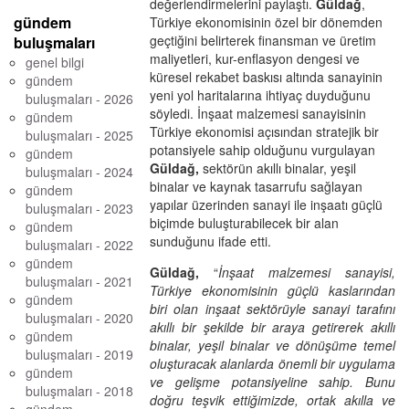
değerlendirmelerini paylaştı.
Güldağ
,
gündem
Türkiye ekonomisinin özel bir dönemden
geçtiğini belirterek finansman ve üretim
buluşmaları
maliyetleri, kur-enflasyon dengesi ve
genel bilgi
küresel rekabet baskısı altında sanayinin
gündem
yeni yol haritalarına ihtiyaç duyduğunu
buluşmaları - 2026
söyledi. İnşaat malzemesi sanayisinin
gündem
Türkiye ekonomisi açısından stratejik bir
buluşmaları - 2025
potansiyele sahip olduğunu vurgulayan
gündem
Güldağ,
sektörün akıllı binalar, yeşil
buluşmaları - 2024
binalar ve kaynak tasarrufu sağlayan
gündem
yapılar üzerinden sanayi ile inşaatı güçlü
buluşmaları - 2023
biçimde buluşturabilecek bir alan
gündem
sunduğunu ifade etti.
buluşmaları - 2022
gündem
Güldağ,
“
İnşaat malzemesi sanayisi,
buluşmaları - 2021
Türkiye ekonomisinin güçlü kaslarından
gündem
biri olan inşaat sektörüyle sanayi tarafını
buluşmaları - 2020
akıllı bir şekilde bir araya getirerek akıllı
gündem
binalar, yeşil binalar ve dönüşüme temel
buluşmaları - 2019
oluşturacak alanlarda önemli bir uygulama
gündem
ve gelişme potansiyeline sahip. Bunu
buluşmaları - 2018
doğru teşvik ettiğimizde, ortak akılla ve