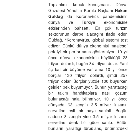
Toplantının konuk konuşmacısı Dünya
Gazetesi Yönetim Kurulu Başkanı
Hakan
Güldağ
da Koronavirüs pandemisinin
dünya ve Türkiye ekonomisine
etkilerinden bahsetti. En çok turizm
sektörünün darbe alacağını ifade eden
Güldağ, “Koronavirüs, global sistemi test
ediyor. Çünkü dünya ekonomisi maalesef
pek iyi bir performans göstermiyor. 10 yıl
önce dünya ekonomisinin büyüklüğü 28
trilyon dolardı, bugün 84 trilyon dolar. Yani
üç kat bir büyüme var ama 10 yıl önce
borçlar 130 trilyon dolardı, şimdi 257
trilyon dolar. Borçlar yüzde 100 büyürken
gelirler pek büyümüyor. Bunun yaratacağı
bir takım handikaplara nasıl çözüm
bulunacağı hala bilinmiyor. 10 yıl önce
dünyada 63 zengin 3.5 milyar insanın
servetine eşit bir paya sahipti. Bugün
sadece 8 zengin yine 3.5 milyar insanın
servetine denk bir güce sahip. Bütün
bunların yarattığı türbülans, önümüzdeki