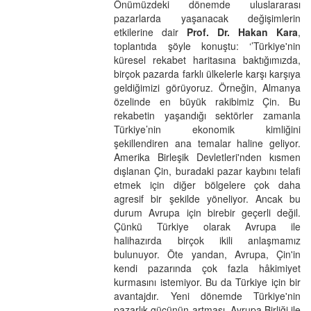
Önümüzdeki dönemde uluslararası
pazarlarda yaşanacak değişimlerin
etkilerine dair
Prof. Dr. Hakan Kara
,
toplantıda şöyle konuştu: ‘’Türkiye'nin
küresel rekabet haritasına baktığımızda,
birçok pazarda farklı ülkelerle karşı karşıya
geldiğimizi görüyoruz. Örneğin, Almanya
özelinde en büyük rakibimiz Çin. Bu
rekabetin yaşandığı sektörler zamanla
Türkiye’nin ekonomik kimliğini
şekillendiren ana temalar haline geliyor.
Amerika Birleşik Devletleri'nden kısmen
dışlanan Çin, buradaki pazar kaybını telafi
etmek için diğer bölgelere çok daha
agresif bir şekilde yöneliyor. Ancak bu
durum Avrupa için birebir geçerli değil.
Çünkü Türkiye olarak Avrupa ile
halihazırda birçok ikili anlaşmamız
bulunuyor. Öte yandan, Avrupa, Çin'in
kendi pazarında çok fazla hâkimiyet
kurmasını istemiyor. Bu da Türkiye için bir
avantajdır. Yeni dönemde Türkiye'nin
pazarlık gücünün artması, Avrupa Birliği ile