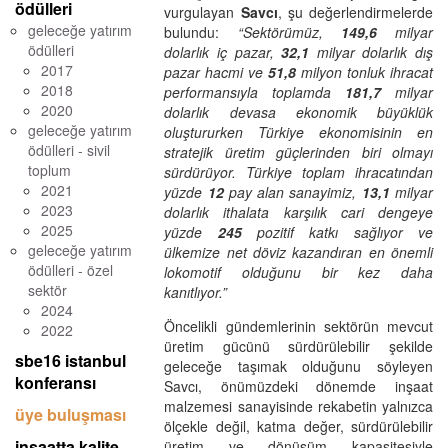
ödülleri
vurgulayan
Savcı
, şu değerlendirmelerde
geleceğe yatırım
bulundu:
“Sektörümüz,
149,6
milyar
ödülleri
dolarlık iç pazar,
32,1
milyar dolarlık dış
2017
pazar hacmi ve
51,8
milyon tonluk ihracat
2018
performansıyla toplamda
181,7
milyar
2020
dolarlık devasa ekonomik büyüklük
geleceğe yatırım
oluştururken Türkiye ekonomisinin en
ödülleri - sivil
stratejik üretim güçlerinden biri olmayı
toplum
sürdürüyor. Türkiye toplam ihracatından
2021
yüzde
12
pay alan sanayimiz,
13,1
milyar
2023
dolarlık ithalata karşılık cari dengeye
2025
yüzde
245
pozitif katkı sağlıyor ve
geleceğe yatırım
ülkemize net döviz kazandıran en önemli
ödülleri - özel
lokomotif olduğunu bir kez daha
sektör
kanıtlıyor.”
2024
Öncelikli gündemlerinin sektörün mevcut
2022
üretim gücünü sürdürülebilir şekilde
sbe16 istanbul
geleceğe taşımak olduğunu söyleyen
konferansı
Savcı, önümüzdeki dönemde inşaat
malzemesi sanayisinde rekabetin yalnızca
üye buluşması
ölçekle değil, katma değer, sürdürülebilir
inşaatta kalite
üretim ve dönüşüm kapasitesiyle