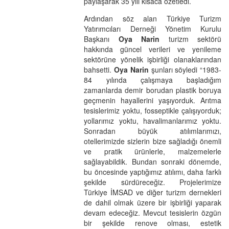
paylaşarak 35 yılı kısaca özetledi.
Ardından söz alan Türkiye Turizm
Yatırımcıları Derneği Yönetim Kurulu
Başkanı
Oya Narin
turizm sektörü
hakkında güncel verileri ve yenileme
sektörüne yönelik işbirliği olanaklarından
bahsetti.
Oya Narin
şunları söyledi “1983-
84 yılında çalışmaya başladığım
zamanlarda demir borudan plastik boruya
geçmenin hayallerini yaşıyorduk. Arıtma
tesislerimiz yoktu, fosseptikle çalışıyorduk;
yollarımız yoktu, havalimanlarımız yoktu.
Sonradan büyük atılımlarımızı,
otellerimizde sizlerin bize sağladığı önemli
ve pratik ürünlerle, malzemelerle
sağlayabildik. Bundan sonraki dönemde,
bu öncesinde yaptığımız atılımı, daha farklı
şekilde sürdüreceğiz. Projelerimize
Türkiye İMSAD ve diğer turizm dernekleri
de dahil olmak üzere bir işbirliği yaparak
devam edeceğiz. Mevcut tesislerin özgün
bir şekilde renove olması, estetik