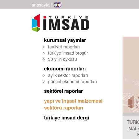
anasayfa
|
kurumsal yayınlar
faaliyet raporları
türki̇ye i̇msad broşür
30 yılın öyküsü
ekonomi raporları
aylık sektör raporları
güncel ekonomi raporları
sektörel raporlar
yapı ve i̇nşaat malzemesi s
ektörü raporları
türkiye imsad dergi
TÜRK
MAL