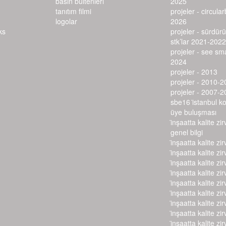
basın bültenleri
2025
tanıtım filmi
projeler - circula
logolar
2026
projeler - sürdürü
stk’lar 2021-2022
projeler - see s
2024
projeler - 2013
projeler - 2010-2
projeler - 2007-2
sbe16 i̇stanbul k
üye buluşması
i̇nşaatta kalite zir
genel bilgi
i̇nşaatta kalite zir
i̇nşaatta kalite zir
i̇nşaatta kalite zir
i̇nşaatta kalite zir
i̇nşaatta kalite zir
i̇nşaatta kalite zir
i̇nşaatta kalite zir
i̇nşaatta kalite zir
i̇nşaatta kalite zir