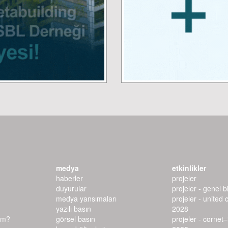
medya
etkinlikler
haberler
projeler
duyurular
projeler - genel bi
medya yansımaları
projeler - united 
yazılı basın
2028
ım?
görsel basın
projeler - cornet