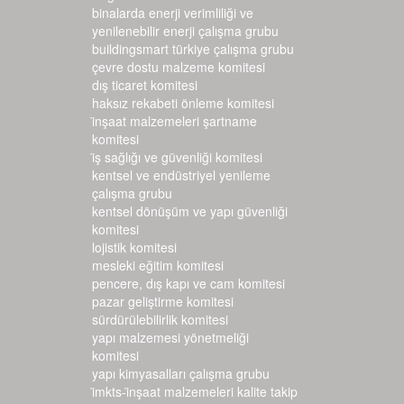
binalarda enerji verimliliği ve
yenilenebilir enerji çalışma grubu
buildingsmart türkiye çalışma grubu
çevre dostu malzeme komitesi
dış ticaret komitesi
haksız rekabeti önleme komitesi
i̇nşaat malzemeleri şartname k
omitesi
i̇ş sağlığı ve güvenliği komitesi
kentsel ve endüstriyel yenileme
çalışma grubu
kentsel dönüşüm ve yapı güvenliği
komitesi
lojistik komitesi
mesleki eğitim komitesi
pencere, dış kapı ve cam komitesi
pazar geliştirme komitesi
sürdürülebilirlik komitesi
yapı malzemesi yönetmeliği
komitesi
yapı kimyasalları çalışma grubu
i̇mkts-i̇nşaat malzemeleri kalite takip si