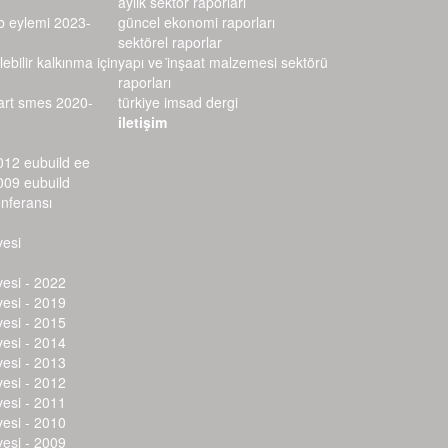
aylık sektör raporları
rb eylemi 2023-
güncel ekonomi raporları
sektörel raporlar
lebilir kalkınma için
yapı ve i̇nşaat malzemesi sektörü r
aporları
mart smes 2020-
türkiye imsad dergi
iletişim
012 eubuild ee
009 eubuild
onferansı
vesi
vesi - 2022
vesi - 2019
vesi - 2015
vesi - 2014
vesi - 2013
vesi - 2012
vesi - 2011
vesi - 2010
vesi - 2009