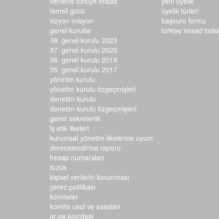
verilerle türkiye i̇msad
yeni üyelik
temsil gücü
üyelik türleri
vizyon misyon
başvuru formu
genel kurullar
türkiye i̇msad i̇ndeks
38. genel kurulu 2023
37. genel kurulu 2020
36. genel kurulu 2018
35. genel kurulu 2017
yönetim kurulu
yönetim kurulu özgeçmişleri
denetim kurulu
denetim kurulu özgeçmişleri
genel sekreterlik
i̇ş etik i̇lkeleri
kurumsal yönetim i̇lkelerine uyum d
erecelendirme raporu
hesap numaraları
tüzük
kişisel verilerin korunması
çerez politikası
komiteler
komite usul ve esasları
ar-ge komitesi