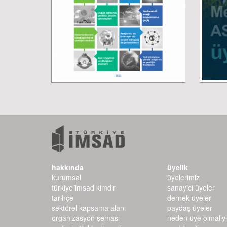
hakkında
üyelik
kurumsal
üyelerimiz
türkiye i̇msad kimdir
sanayici üyeler
tarihçe
dernek üyeler
sektörel kapsama alanı
paydaş üyeler
organizasyon şeması
neden üye olmalıy