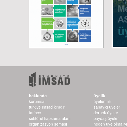
hakkında
üyelik
kurumsal
üyelerimiz
türkiye i̇msad kimdir
sanayici üyeler
tarihçe
dernek üyeler
sektörel kapsama alanı
paydaş üyeler
organizasyon şeması
neden üye olmalıy