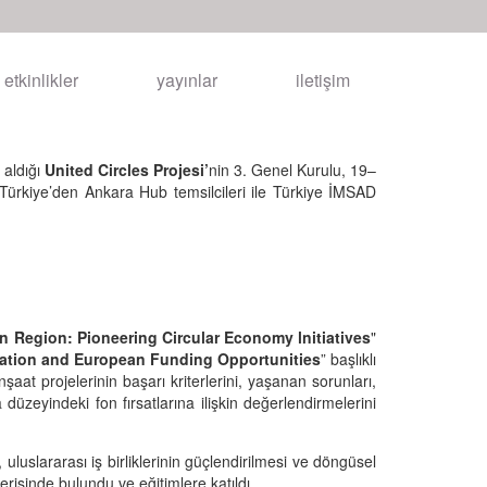
etkinlikler
yayınlar
iletişim
 aldığı
United Circles Projesi’
nin 3. Genel Kurulu, 19–
 Türkiye’den Ankara Hub temsilcileri ile Türkiye İMSAD
n Region: Pioneering Circular Economy lnitiatives
"
boration and European Funding Opportunities
” başlıklı
at projelerinin başarı kriterlerini, yaşanan sorunları,
 düzeyindeki fon fırsatlarına ilişkin değerlendirmelerini
ı, uluslararası iş birliklerinin güçlendirilmesi ve döngüsel
rişinde bulundu ve eğitimlere katıldı.