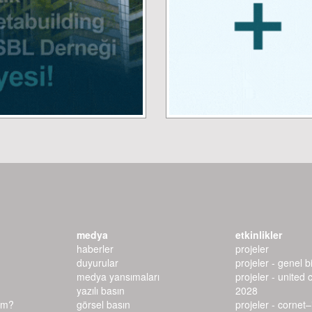
medya
etkinlikler
haberler
projeler
duyurular
projeler - genel bi
medya yansımaları
projeler - united 
yazılı basın
2028
ım?
görsel basın
projeler - cornet