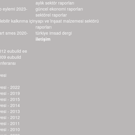
aylık sektör raporları
rb eylemi 2023-
güncel ekonomi raporları
sektörel raporlar
lebilir kalkınma için
yapı ve i̇nşaat malzemesi sektörü r
aporları
mart smes 2020-
türkiye imsad dergi
iletişim
012 eubuild ee
009 eubuild
onferansı
vesi
vesi - 2022
vesi - 2019
vesi - 2015
vesi - 2014
vesi - 2013
vesi - 2012
vesi - 2011
vesi - 2010