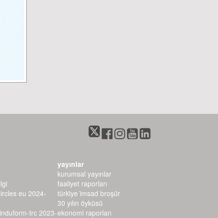
yayınlar
kurumsal yayınlar
lgi
faaliyet raporları
circles eu 2024-
türki̇ye i̇msad broşür
30 yılın öyküsü
–induform-trc 2023-
ekonomi raporları