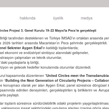
hakkında
üyelik
medya
ircles Projesi 3. Genel Kurulu 19–22 Mayıs'ta Pecs’te gerçekleşti
irliği tarafından desteklenen ve Türkiye İMSAD’ın ortakları arasında yer
 2026 tarihleri arasında Macaristan’ın Pecs şehrinde gerçekleştirildi.
nel Sekreter Aygen Erkal'
ın katıldığı toplantılarda;
el ekonomi ve endüstriyel simbiyoz alanındaki gelişmeler,
trasyon çalışmaları ve teknik oturumlar,
daki paydaşlarla iş birliği,
vizyon ve gelecek hedefler konularında oturumlar düzenledi.
urul kapsamında düzenlenen "
United Circles meet the Transdanubia
nin “
Building the Next Generation of Circularity Projects – Colla
e konuşmacı olarak yer alan Aygen Erkal, panel süresince döngüsel inşa
psamında edinilen deneyimleri, gerçekleştirilen iş birliklerini ve Avrupa
larla paylaştı.
lar toplantı süresince sürdürülebilirlik odaklı projelerin yaygınlaştırılmas
yaklaşımının inşaat sektöründeki uygulama alanları üzerine görüş alışve