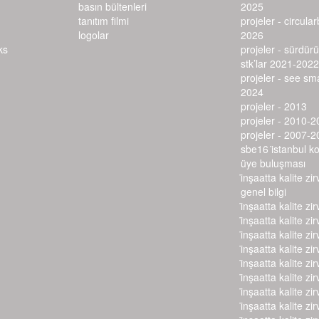
basın bültenleri
2025
tanıtım filmi
projeler - circula
logolar
2026
projeler - sürdürü
stk’lar 2021-2022
projeler - see s
2024
projeler - 2013
projeler - 2010-2
projeler - 2007-2
sbe16 i̇stanbul k
üye buluşması
i̇nşaatta kalite zir
genel bilgi
i̇nşaatta kalite zir
i̇nşaatta kalite zir
i̇nşaatta kalite zir
i̇nşaatta kalite zir
i̇nşaatta kalite zir
i̇nşaatta kalite zir
i̇nşaatta kalite zir
i̇nşaatta kalite zir