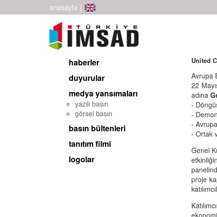
anasayfa
|
United C
haberler
Avrupa B
duyurular
22 Mayıs
medya yansımaları
adına
Ge
yazılı basın
- Döngüs
görsel basın
- Demons
- Avrupa’
basın bültenleri
- Ortak 
tanıtım filmi
Genel K
logolar
etkinliği
panelind
proje ka
katılımcı
Katılımcı
ekonomi 