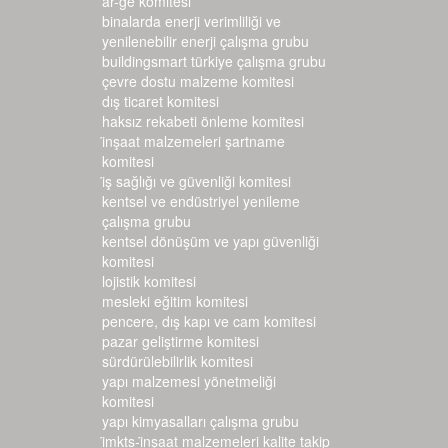
ar-ge komitesi
binalarda enerji verimliliği ve
yenilenebilir enerji çalışma grubu
buildingsmart türkiye çalışma grubu
çevre dostu malzeme komitesi
dış ticaret komitesi
haksız rekabeti önleme komitesi
i̇nşaat malzemeleri şartname k
omitesi
i̇ş sağlığı ve güvenliği komitesi
kentsel ve endüstriyel yenileme
çalışma grubu
kentsel dönüşüm ve yapı güvenliği
komitesi
lojistik komitesi
mesleki eğitim komitesi
pencere, dış kapı ve cam komitesi
pazar geliştirme komitesi
sürdürülebilirlik komitesi
yapı malzemesi yönetmeliği
komitesi
yapı kimyasalları çalışma grubu
i̇mkts-i̇nşaat malzemeleri kalite takip si