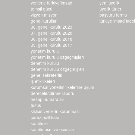
verilerle türkiye i̇msad
yeni üyelik
temsil gücü
üyelik türleri
vizyon misyon
başvuru formu
genel kurullar
türkiye i̇msad i̇ndeks
38. genel kurulu 2023
37. genel kurulu 2020
36. genel kurulu 2018
35. genel kurulu 2017
yönetim kurulu
yönetim kurulu özgeçmişleri
denetim kurulu
denetim kurulu özgeçmişleri
genel sekreterlik
i̇ş etik i̇lkeleri
kurumsal yönetim i̇lkelerine uyum d
erecelendirme raporu
hesap numaraları
tüzük
kişisel verilerin korunması
çerez politikası
komiteler
komite usul ve esasları