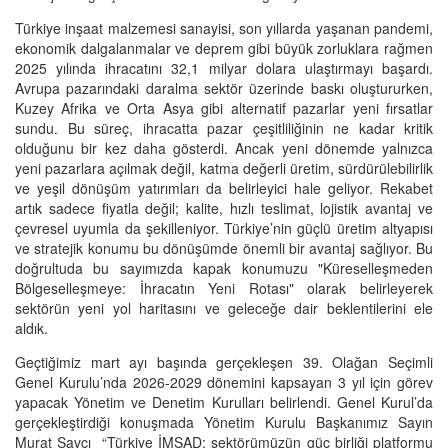
Türkiye inşaat malzemesi sanayisi, son yıllarda yaşanan pandemi,
ekonomik dalgalanmalar ve deprem gibi büyük zorluklara rağmen
2025 yılında ihracatını 32,1 milyar dolara ulaştırmayı başardı.
Avrupa pazarındaki daralma sektör üzerinde baskı oluştururken,
Kuzey Afrika ve Orta Asya gibi alternatif pazarlar yeni fırsatlar
sundu. Bu süreç, ihracatta pazar çeşitliliğinin ne kadar kritik
olduğunu bir kez daha gösterdi. Ancak yeni dönemde yalnızca
yeni pazarlara açılmak değil, katma değerli üretim, sürdürülebilirlik
ve yeşil dönüşüm yatırımları da belirleyici hale geliyor. Rekabet
artık sadece fiyatla değil; kalite, hızlı teslimat, lojistik avantaj ve
çevresel uyumla da şekilleniyor. Türkiye’nin güçlü üretim altyapısı
ve stratejik konumu bu dönüşümde önemli bir avantaj sağlıyor. Bu
doğrultuda bu sayımızda kapak konumuzu "Küreselleşmeden
Bölgeselleşmeye: İhracatın Yeni Rotası" olarak belirleyerek
sektörün yeni yol haritasını ve geleceğe dair beklentilerini ele
aldık.
Geçtiğimiz mart ayı başında gerçekleşen 39. Olağan Seçimli
Genel Kurulu’nda 2026-2029 dönemini kapsayan 3 yıl için görev
yapacak Yönetim ve Denetim Kurulları belirlendi. Genel Kurul’da
gerçekleştirdiği konuşmada Yönetim Kurulu Başkanımız Sayın
Murat Savcı “Türkiye İMSAD; sektörümüzün güç birliği platformu