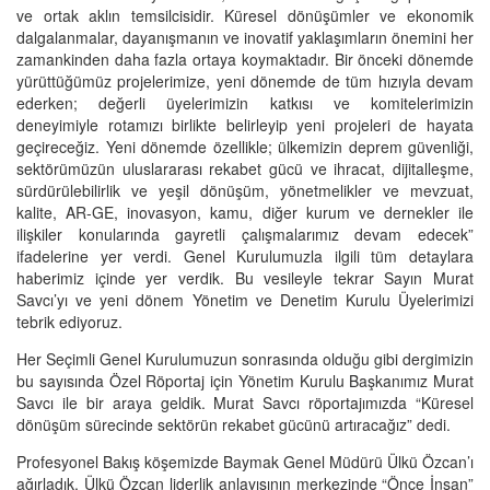
ve ortak aklın temsilcisidir. Küresel dönüşümler ve ekonomik
dalgalanmalar, dayanışmanın ve inovatif yaklaşımların önemini her
zamankinden daha fazla ortaya koymaktadır. Bir önceki dönemde
yürüttüğümüz projelerimize, yeni dönemde de tüm hızıyla devam
ederken; değerli üyelerimizin katkısı ve komitelerimizin
deneyimiyle rotamızı birlikte belirleyip yeni projeleri de hayata
geçireceğiz. Yeni dönemde özellikle; ülkemizin deprem güvenliği,
sektörümüzün uluslararası rekabet gücü ve ihracat, dijitalleşme,
sürdürülebilirlik ve yeşil dönüşüm, yönetmelikler ve mevzuat,
kalite, AR-GE, inovasyon, kamu, diğer kurum ve dernekler ile
ilişkiler konularında gayretli çalışmalarımız devam edecek”
ifadelerine yer verdi. Genel Kurulumuzla ilgili tüm detaylara
haberimiz içinde yer verdik. Bu vesileyle tekrar Sayın Murat
Savcı’yı ve yeni dönem Yönetim ve Denetim Kurulu Üyelerimizi
tebrik ediyoruz.
Her Seçimli Genel Kurulumuzun sonrasında olduğu gibi dergimizin
bu sayısında Özel Röportaj için Yönetim Kurulu Başkanımız Murat
Savcı ile bir araya geldik. Murat Savcı röportajımızda “Küresel
dönüşüm sürecinde sektörün rekabet gücünü artıracağız” dedi.
Profesyonel Bakış köşemizde Baymak Genel Müdürü Ülkü Özcan’ı
ağırladık. Ülkü Özcan liderlik anlayışının merkezinde “Önce İnsan”