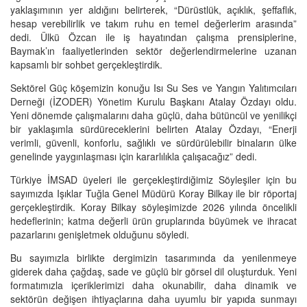
yaklaşımının yer aldığını belirterek, “Dürüstlük, açıklık, şeffaflık,
hesap verebilirlik ve takım ruhu en temel değerlerim arasında”
dedi. Ülkü Özcan ile iş hayatından çalışma prensiplerine,
Baymak’ın faaliyetlerinden sektör değerlendirmelerine uzanan
kapsamlı bir sohbet gerçekleştirdik.
Sektörel Güç köşemizin konuğu Isı Su Ses ve Yangın Yalıtımcıları
Derneği (İZODER) Yönetim Kurulu Başkanı Atalay Özdayı oldu.
Yeni dönemde çalışmalarını daha güçlü, daha bütüncül ve yenilikçi
bir yaklaşımla sürdüreceklerini belirten Atalay Özdayı, “Enerji
verimli, güvenli, konforlu, sağlıklı ve sürdürülebilir binaların ülke
genelinde yaygınlaşması için kararlılıkla çalışacağız” dedi.
Türkiye İMSAD üyeleri ile gerçekleştirdiğimiz Söyleşiler için bu
sayımızda Işıklar Tuğla Genel Müdürü Koray Bilkay ile bir röportaj
gerçekleştirdik. Koray Bilkay söyleşimizde 2026 yılında öncelikli
hedeflerinin; katma değerli ürün gruplarında büyümek ve ihracat
pazarlarını genişletmek olduğunu söyledi.
Bu sayımızla birlikte dergimizin tasarımında da yenilenmeye
giderek daha çağdaş, sade ve güçlü bir görsel dil oluşturduk. Yeni
formatımızla içeriklerimizi daha okunabilir, daha dinamik ve
sektörün değişen ihtiyaçlarına daha uyumlu bir yapıda sunmayı