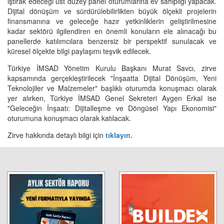
iştirak edeceği üst düzey panel oturumlarına ev sahipliği yapacak.
Dijital dönüşüm ve sürdürülebilirlikten büyük ölçekli projelerin
finansmanına ve geleceğe hazır yetkinliklerin geliştirilmesine
kadar sektörü ilgilendiren en önemli konuların ele alınacağı bu
panellerde katılımcılara benzersiz bir perspektif sunulacak ve
küresel ölçekte bilgi paylaşımı teşvik edilecek.
Türkiye İMSAD Yönetim Kurulu Başkanı Murat Savcı, zirve
kapsamında gerçekleştirilecek "İnşaatta Dijital Dönüşüm, Yeni
Teknolojiler ve Malzemeler" başlıklı oturumda konuşmacı olarak
yer alırken, Türkiye İMSAD Genel Sekreteri Aygen Erkal ise
"Geleceğin İnşaatı: Dijitalleşme ve Döngüsel Yapı Ekonomisi"
oturumuna konuşmacı olarak katılacak.
Zirve hakkında detaylı bilgi için
tıklayın.